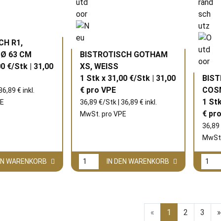
CH R1,
Ø 63 CM
BISTROTISCH GOTHAM
00 €/Stk | 31,00
XS, WEISS
1 Stk x 31,00 €/Stk | 31,00
BIST
€ pro
VPE
COS
36,89 € inkl.
1 Stk
E
36,89 €/Stk | 36,89 € inkl.
€ pr
MwSt. pro
VPE
36,89 
MwSt.
DEN WARENKORB
IN DEN WARENKORB
«
1
2
3
»