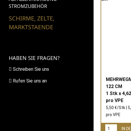
STROMZUBEHÖR
SCHIRME, ZELTE,
MARKTSTAENDE
HABEN SIE FRAGEN?
Schreiben Sie uns
MEHRWEGM
Rufen Sie uns an
122 CM
1 Stk x 4,62
pro
VPE
5,50 €/Stk | 5
pro
VPE
IN 