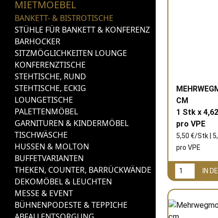
MIETMOEBEL
BANKETT- & BISTROTISCHE
STÜHLE FÜR BANKETT & KONFERENZ
BARHOCKER
SITZMÖGLICHKEITEN LOUNGE
KONFERENZTISCHE
STEHTISCHE, RUND
STEHTISCHE, ECKIG
MEHRWEGM
LOUNGETISCHE
CM
PALETTENMÖBEL
1 Stk x 4,62
GARNITUREN & KINDERMÖBEL
pro
VPE
TISCHWÄSCHE
5,50 €/Stk | 5
HUSSEN & MOLTON
pro
VPE
BUFFETVARIANTEN
THEKEN, COUNTER, BARRÜCKWÄNDE
IN 
DEKOMÖBEL & LEUCHTEN
MESSE & EVENT
BÜHNENPODESTE & TEPPICHE
ABFALLENTSORGUNG