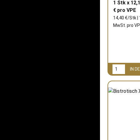
1 Stk x 12,
€ pro
VPE
14,40 €/Stk | 
MwSt. pro
VP
IN 