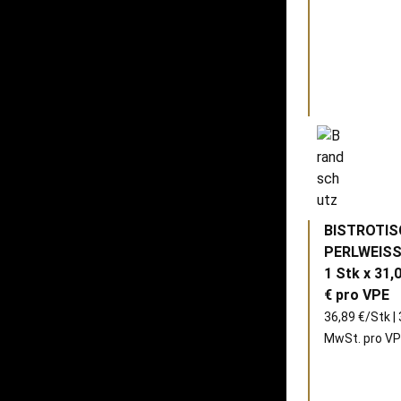
BISTROTIS
PERLWEIS
1 Stk x 31,
€ pro
VPE
36,89 €/Stk | 
MwSt. pro
VP