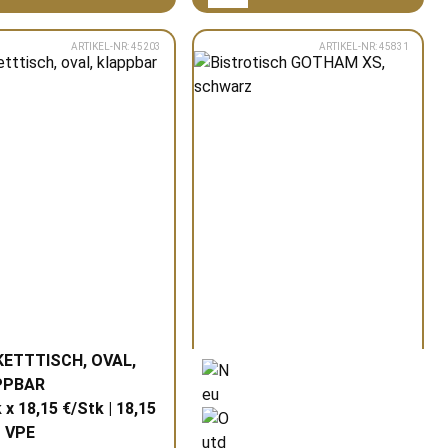
ARTIKEL-NR: 45203
ARTIKEL-NR: 45831
ETTTISCH, OVAL,
PPBAR
 x 18,15 €/Stk | 18,15
o
VPE