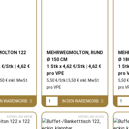
OLTON 122
MEHRWEGMOLTON, RUND
MEH
Ø 150 CM
Ø 18
 €/Stk | 4,62 €
1 Stk x 4,62 €/Stk | 4,62 €
1 Stk
pro
VPE
pro
,50 € inkl. MwSt.
5,50 €/Stk | 5,50 € inkl. MwSt.
5,50 €
pro
VPE
pro
V
DEN WARENKORB
IN DEN WARENKORB
ARTIKEL-NR: 48908
ARTIKEL-NR: 45205