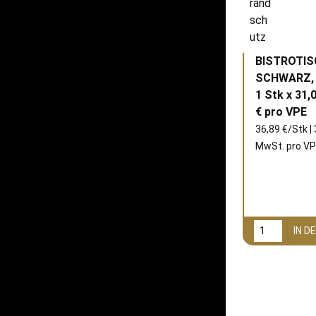
BISTROTIS
SCHWARZ, 
1 Stk x 31,
€ pro
VPE
36,89 €/Stk | 
MwSt. pro
VP
IN 