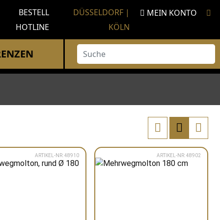
BESTELL
DÜSSELDORF |
MEIN KONTO
HOTLINE
KÖLN
Suche
RENZEN
ARTIKEL-NR: 48910
ARTIKEL-NR: 48902