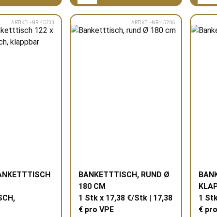
ARTIKEL-NR: 45233
ARTIKEL-NR: 45206
ANKETTTISCH
BANKETTTISCH, RUND Ø
BANK
180 CM
KLA
SCH,
1 Stk x 17,38 €/Stk | 17,38
1 Stk
€ pro
VPE
€ pr