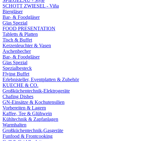
SPIEGELAU - Style
SCHOTT ZWIESEL - Viña
Biergläser
Bar- & Foodgläser
Glas Spezial
FOOD PRESENTATION
Tabletts & Platten
Tisch & Buffet
Kerzenleuchter & Vasen
Aschenbecher
Bar- & Foodgläser
Glas Spezial
Spezialbesteck
Flying Buffet
Erlebnisteller, Eventplatten & Zubehör
KUECHE & CO.
Großküchentechnik-Elektrogeräte
Chafing Dishes
GN-Einsätze & Kochutensilien
Vorbereiten & Lagern
Kaffee, Tee & Glühwein
Kühltechnik & Zapfanlagen
Warmhalten
Großküchentechnik-Gasgeräte
Funfood & Frontcooking