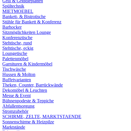
Grill & Griddleplatten
Spültechnik
MIETMOEBEL
Bankett- & Bistrotische
Stühle für Bankett & Konferenz
Barhocker
Sitzmöglichkeiten Lounge
Konferenztische
Stehtische, rund
Stehtische, eckig
Loungetische
Palettenmöbel
Garnituren & Kindermöbel
Tischwäsche
Hussen & Molton
Buffetvarianten
Theken, Counter, Barrückwände
Dekomöbel & Leuchten
Messe & Event
Bühnenpodeste & Teppiche
Abfallentsorgung
Stromzubehör
SCHIRME, ZELTE, MARKTSTAENDE
Sonnenschirme & Heizpilze
Marktstände