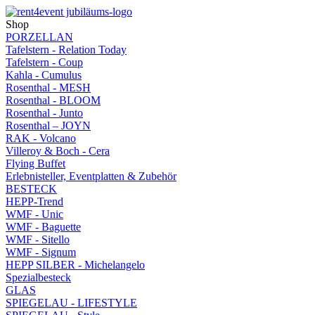
Shop
PORZELLAN
Tafelstern - Relation Today
Tafelstern - Coup
Kahla - Cumulus
Rosenthal - MESH
Rosenthal - BLOOM
Rosenthal - Junto
Rosenthal – JOYN
RAK - Volcano
Villeroy & Boch - Cera
Flying Buffet
Erlebnisteller, Eventplatten & Zubehör
BESTECK
HEPP-Trend
WMF - Unic
WMF - Baguette
WMF - Sitello
WMF - Signum
HEPP SILBER - Michelangelo
Spezialbesteck
GLAS
SPIEGELAU - LIFESTYLE