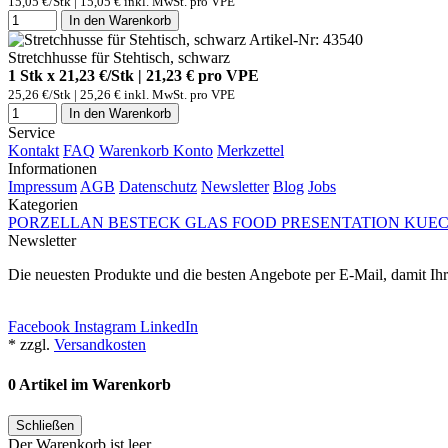
15,05 €/Stk | 15,05 € inkl. MwSt. pro
VPE
In den Warenkorb
Artikel-Nr: 43540
Stretchhusse für Stehtisch, schwarz
1 Stk x 21,23 €/Stk | 21,23 € pro
VPE
25,26 €/Stk | 25,26 € inkl. MwSt. pro
VPE
In den Warenkorb
Service
Kontakt
FAQ
Warenkorb
Konto
Merkzettel
Informationen
Impressum
AGB
Datenschutz
Newsletter
Blog
Jobs
Kategorien
PORZELLAN
BESTECK
GLAS
FOOD PRESENTATION
KUEC
Newsletter
Die neuesten Produkte und die besten Angebote per E-Mail, damit Ihr
Newsletter abonnieren
Facebook
Instagram
LinkedIn
* zzgl.
Versandkosten
0 Artikel im Warenkorb
Schließen
Der Warenkorb ist leer.