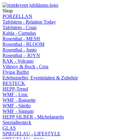
Shop
PORZELLAN
Tafelstern - Relation Today
Tafelstern - Coup
Kahla - Cumulus
Rosenthal - MESH
Rosenthal - BLOOM
Rosenthal - Junto
Rosenthal – JOYN
RAK - Volcano
Villeroy & Boch - Cera
Flying Buffet
Erlebnisteller, Eventplatten & Zubehör
BESTECK
HEPP-Trend
WMF - Unic
WMF - Baguette
WMF - Sitello
WMF - Signum
HEPP SILBER - Michelangelo
Spezialbesteck
GLAS
SPIEGELAU - LIFESTYLE