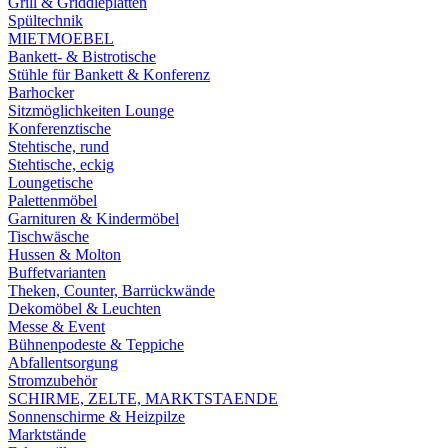
Grill & Griddleplatten
Spültechnik
MIETMOEBEL
Bankett- & Bistrotische
Stühle für Bankett & Konferenz
Barhocker
Sitzmöglichkeiten Lounge
Konferenztische
Stehtische, rund
Stehtische, eckig
Loungetische
Palettenmöbel
Garnituren & Kindermöbel
Tischwäsche
Hussen & Molton
Buffetvarianten
Theken, Counter, Barrückwände
Dekomöbel & Leuchten
Messe & Event
Bühnenpodeste & Teppiche
Abfallentsorgung
Stromzubehör
SCHIRME, ZELTE, MARKTSTAENDE
Sonnenschirme & Heizpilze
Marktstände