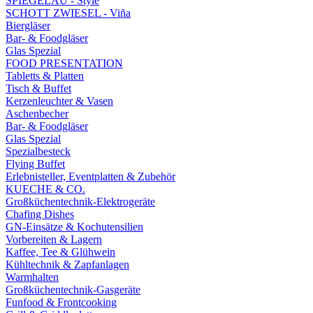
SPIEGELAU - Style
SCHOTT ZWIESEL - Viña
Biergläser
Bar- & Foodgläser
Glas Spezial
FOOD PRESENTATION
Tabletts & Platten
Tisch & Buffet
Kerzenleuchter & Vasen
Aschenbecher
Bar- & Foodgläser
Glas Spezial
Spezialbesteck
Flying Buffet
Erlebnisteller, Eventplatten & Zubehör
KUECHE & CO.
Großküchentechnik-Elektrogeräte
Chafing Dishes
GN-Einsätze & Kochutensilien
Vorbereiten & Lagern
Kaffee, Tee & Glühwein
Kühltechnik & Zapfanlagen
Warmhalten
Großküchentechnik-Gasgeräte
Funfood & Frontcooking