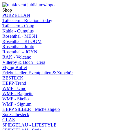
Shop
PORZELLAN
Tafelstern - Relation Today
Tafelstern - Coup
Kahla - Cumulus
Rosenthal - MESH
Rosenthal - BLOOM
Rosenthal - Junto
Rosenthal – JOYN
RAK - Volcano
Villeroy & Boch - Cera
Flying Buffet
Erlebnisteller, Eventplatten & Zubehör
BESTECK
HEPP-Trend
WMF - Unic
WMF - Baguette
WMF - Sitello
WMF - Signum
HEPP SILBER - Michelangelo
Spezialbesteck
GLAS
SPIEGELAU - LIFESTYLE