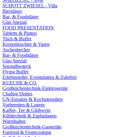
SPIEGELAU - Style
SCHOTT ZWIESEL - Viña
Biergläser
Bar- & Foodgläser
Glas Spezial
FOOD PRESENTATION
Tabletts & Platten
Tisch & Buffet
Kerzenleuchter & Vasen
Aschenbecher
Bar- & Foodgläser
Glas Spezial
Spezialbesteck
Flying Buffet
Erlebnisteller, Eventplatten & Zubehör
KUECHE & CO.
Großküchentechnik-Elektrogeräte
Chafing Dishes
GN-Einsätze & Kochutensilien
Vorbereiten & Lagern
Kaffee, Tee & Glühwein
Kühltechnik & Zapfanlagen
Warmhalten
Großküchentechnik-Gasgeräte
Funfood & Frontcooking