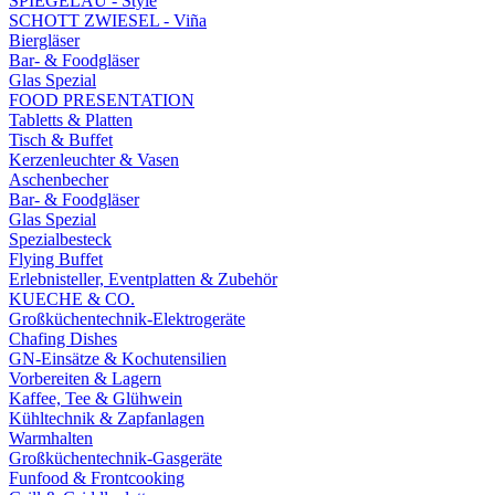
SPIEGELAU - Style
SCHOTT ZWIESEL - Viña
Biergläser
Bar- & Foodgläser
Glas Spezial
FOOD PRESENTATION
Tabletts & Platten
Tisch & Buffet
Kerzenleuchter & Vasen
Aschenbecher
Bar- & Foodgläser
Glas Spezial
Spezialbesteck
Flying Buffet
Erlebnisteller, Eventplatten & Zubehör
KUECHE & CO.
Großküchentechnik-Elektrogeräte
Chafing Dishes
GN-Einsätze & Kochutensilien
Vorbereiten & Lagern
Kaffee, Tee & Glühwein
Kühltechnik & Zapfanlagen
Warmhalten
Großküchentechnik-Gasgeräte
Funfood & Frontcooking