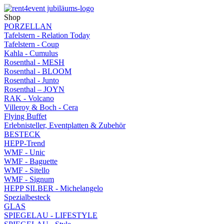
Shop
PORZELLAN
Tafelstern - Relation Today
Tafelstern - Coup
Kahla - Cumulus
Rosenthal - MESH
Rosenthal - BLOOM
Rosenthal - Junto
Rosenthal – JOYN
RAK - Volcano
Villeroy & Boch - Cera
Flying Buffet
Erlebnisteller, Eventplatten & Zubehör
BESTECK
HEPP-Trend
WMF - Unic
WMF - Baguette
WMF - Sitello
WMF - Signum
HEPP SILBER - Michelangelo
Spezialbesteck
GLAS
SPIEGELAU - LIFESTYLE