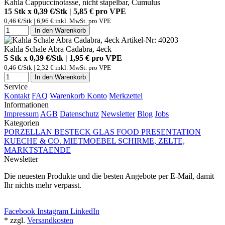
Kahla Cappuccinotasse, nicht stapelbar, Cumulus
15 Stk x 0,39 €/Stk | 5,85 € pro
VPE
0,46 €/Stk | 6,96 € inkl. MwSt. pro
VPE
In den Warenkorb
Artikel-Nr: 40203
Kahla Schale Abra Cadabra, 4eck
5 Stk x 0,39 €/Stk | 1,95 € pro
VPE
0,46 €/Stk | 2,32 € inkl. MwSt. pro
VPE
In den Warenkorb
Service
Kontakt
FAQ
Warenkorb
Konto
Merkzettel
Informationen
Impressum
AGB
Datenschutz
Newsletter
Blog
Jobs
Kategorien
PORZELLAN
BESTECK
GLAS
FOOD PRESENTATION
KUECHE & CO.
MIETMOEBEL
SCHIRME, ZELTE,
MARKTSTAENDE
Newsletter
Die neuesten Produkte und die besten Angebote per E-Mail, damit
Ihr nichts mehr verpasst.
Newsletter abonnieren
Facebook
Instagram
LinkedIn
* zzgl.
Versandkosten