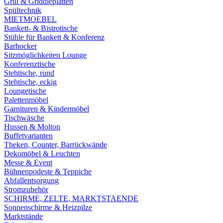
Grill & Griddleplatten
Spültechnik
MIETMOEBEL
Bankett- & Bistrotische
Stühle für Bankett & Konferenz
Barhocker
Sitzmöglichkeiten Lounge
Konferenztische
Stehtische, rund
Stehtische, eckig
Loungetische
Palettenmöbel
Garnituren & Kindermöbel
Tischwäsche
Hussen & Molton
Buffetvarianten
Theken, Counter, Barrückwände
Dekomöbel & Leuchten
Messe & Event
Bühnenpodeste & Teppiche
Abfallentsorgung
Stromzubehör
SCHIRME, ZELTE, MARKTSTAENDE
Sonnenschirme & Heizpilze
Marktstände