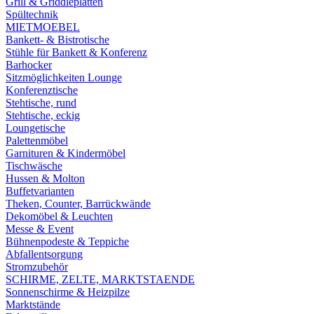
Grill & Griddleplatten
Spültechnik
MIETMOEBEL
Bankett- & Bistrotische
Stühle für Bankett & Konferenz
Barhocker
Sitzmöglichkeiten Lounge
Konferenztische
Stehtische, rund
Stehtische, eckig
Loungetische
Palettenmöbel
Garnituren & Kindermöbel
Tischwäsche
Hussen & Molton
Buffetvarianten
Theken, Counter, Barrückwände
Dekomöbel & Leuchten
Messe & Event
Bühnenpodeste & Teppiche
Abfallentsorgung
Stromzubehör
SCHIRME, ZELTE, MARKTSTAENDE
Sonnenschirme & Heizpilze
Marktstände