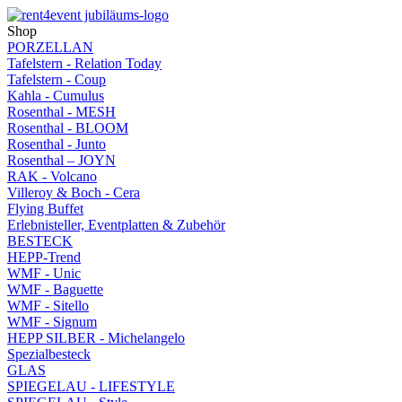
Shop
PORZELLAN
Tafelstern - Relation Today
Tafelstern - Coup
Kahla - Cumulus
Rosenthal - MESH
Rosenthal - BLOOM
Rosenthal - Junto
Rosenthal – JOYN
RAK - Volcano
Villeroy & Boch - Cera
Flying Buffet
Erlebnisteller, Eventplatten & Zubehör
BESTECK
HEPP-Trend
WMF - Unic
WMF - Baguette
WMF - Sitello
WMF - Signum
HEPP SILBER - Michelangelo
Spezialbesteck
GLAS
SPIEGELAU - LIFESTYLE