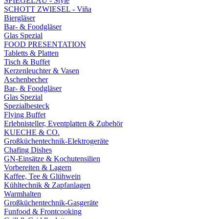
SPIEGELAU - Style
SCHOTT ZWIESEL - Viña
Biergläser
Bar- & Foodgläser
Glas Spezial
FOOD PRESENTATION
Tabletts & Platten
Tisch & Buffet
Kerzenleuchter & Vasen
Aschenbecher
Bar- & Foodgläser
Glas Spezial
Spezialbesteck
Flying Buffet
Erlebnisteller, Eventplatten & Zubehör
KUECHE & CO.
Großküchentechnik-Elektrogeräte
Chafing Dishes
GN-Einsätze & Kochutensilien
Vorbereiten & Lagern
Kaffee, Tee & Glühwein
Kühltechnik & Zapfanlagen
Warmhalten
Großküchentechnik-Gasgeräte
Funfood & Frontcooking