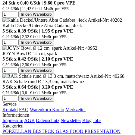
24 Stk x 0,40 €/Stk | 9,60 € pro
VPE
0,48 €/Stk | 11,42 € inkl. MwSt. pro
VPE
In den Warenkorb
Artikel-Nr: 40202
Kahla Deckel/Untere Abra Cadabra, 4eck
5 Stk x 0,39 €/Stk | 1,95 € pro
VPE
0,46 €/Stk | 2,32 € inkl. MwSt. pro
VPE
In den Warenkorb
Artikel-Nr: 40952
JOYN Bowl Ø 12 cm, spark
5 Stk x 0,42 €/Stk | 2,10 € pro
VPE
0,50 €/Stk | 2,50 € inkl. MwSt. pro
VPE
In den Warenkorb
Artikel-Nr: 40268
RAK Schale rund Ø 13,3 cm, mattschwarz
5 Stk x 0,64 €/Stk | 3,20 € pro
VPE
0,76 €/Stk | 3,81 € inkl. MwSt. pro
VPE
In den Warenkorb
Service
Kontakt
FAQ
Warenkorb
Konto
Merkzettel
Informationen
Impressum
AGB
Datenschutz
Newsletter
Blog
Jobs
Kategorien
PORZELLAN
BESTECK
GLAS
FOOD PRESENTATION