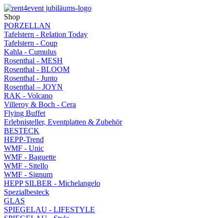
Shop
PORZELLAN
Tafelstern - Relation Today
Tafelstern - Coup
Kahla - Cumulus
Rosenthal - MESH
Rosenthal - BLOOM
Rosenthal - Junto
Rosenthal – JOYN
RAK - Volcano
Villeroy & Boch - Cera
Flying Buffet
Erlebnisteller, Eventplatten & Zubehör
BESTECK
HEPP-Trend
WMF - Unic
WMF - Baguette
WMF - Sitello
WMF - Signum
HEPP SILBER - Michelangelo
Spezialbesteck
GLAS
SPIEGELAU - LIFESTYLE