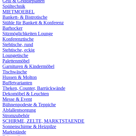
Grill & Griddleplatten
Spültechnik
MIETMOEBEL
Bankett- & Bistrotische
Stühle für Bankett & Konferenz
Barhocker
Sitzmöglichkeiten Lounge
Konferenztische
Stehtische, rund
Stehtische, eckig
Loungetische
Palettenmöbel
Garnituren & Kindermöbel
Tischwäsche
Hussen & Molton
Buffetvarianten
Theken, Counter, Barrückwände
Dekomöbel & Leuchten
Messe & Event
Bühnenpodeste & Teppiche
Abfallentsorgung
Stromzubehör
SCHIRME, ZELTE, MARKTSTAENDE
Sonnenschirme & Heizpilze
Marktstände