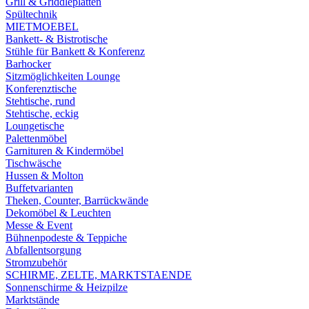
Grill & Griddleplatten
Spültechnik
MIETMOEBEL
Bankett- & Bistrotische
Stühle für Bankett & Konferenz
Barhocker
Sitzmöglichkeiten Lounge
Konferenztische
Stehtische, rund
Stehtische, eckig
Loungetische
Palettenmöbel
Garnituren & Kindermöbel
Tischwäsche
Hussen & Molton
Buffetvarianten
Theken, Counter, Barrückwände
Dekomöbel & Leuchten
Messe & Event
Bühnenpodeste & Teppiche
Abfallentsorgung
Stromzubehör
SCHIRME, ZELTE, MARKTSTAENDE
Sonnenschirme & Heizpilze
Marktstände