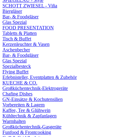
SPIEGELAU - Style
SCHOTT ZWIESEL - Viña
Biergläser
Bar- & Foodgläser
Glas Spezial
FOOD PRESENTATION
Tabletts & Platten
Tisch & Buffet
Kerzenleuchter & Vasen
Aschenbecher
Bar- & Foodgläser
Glas Spezial
Spezialbesteck
Flying Buffet
Erlebnisteller, Eventplatten & Zubehör
KUECHE & CO.
Großküchentechnik-Elektrogeräte
Chafing Dishes
GN-Einsätze & Kochutensilien
Vorbereiten & Lagern
Kaffee, Tee & Glühwein
Kühltechnik & Zapfanlagen
Warmhalten
Großküchentechnik-Gasgeräte
Funfood & Frontcooking