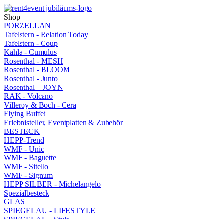
Shop
PORZELLAN
Tafelstern - Relation Today
Tafelstern - Coup
Kahla - Cumulus
Rosenthal - MESH
Rosenthal - BLOOM
Rosenthal - Junto
Rosenthal – JOYN
RAK - Volcano
Villeroy & Boch - Cera
Flying Buffet
Erlebnisteller, Eventplatten & Zubehör
BESTECK
HEPP-Trend
WMF - Unic
WMF - Baguette
WMF - Sitello
WMF - Signum
HEPP SILBER - Michelangelo
Spezialbesteck
GLAS
SPIEGELAU - LIFESTYLE