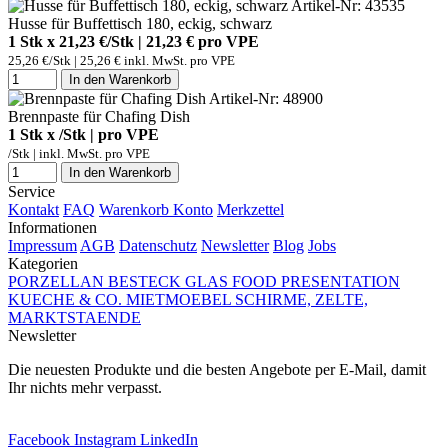
Artikel-Nr: 43535
Husse für Buffettisch 180, eckig, schwarz
1 Stk x 21,23 €/Stk | 21,23 € pro
VPE
25,26 €/Stk | 25,26 € inkl. MwSt. pro
VPE
In den Warenkorb
Artikel-Nr: 48900
Brennpaste für Chafing Dish
1 Stk x /Stk | pro
VPE
/Stk | inkl. MwSt. pro
VPE
In den Warenkorb
Service
Kontakt
FAQ
Warenkorb
Konto
Merkzettel
Informationen
Impressum
AGB
Datenschutz
Newsletter
Blog
Jobs
Kategorien
PORZELLAN
BESTECK
GLAS
FOOD PRESENTATION
KUECHE & CO.
MIETMOEBEL
SCHIRME, ZELTE,
MARKTSTAENDE
Newsletter
Die neuesten Produkte und die besten Angebote per E-Mail, damit
Ihr nichts mehr verpasst.
Newsletter abonnieren
Facebook
Instagram
LinkedIn