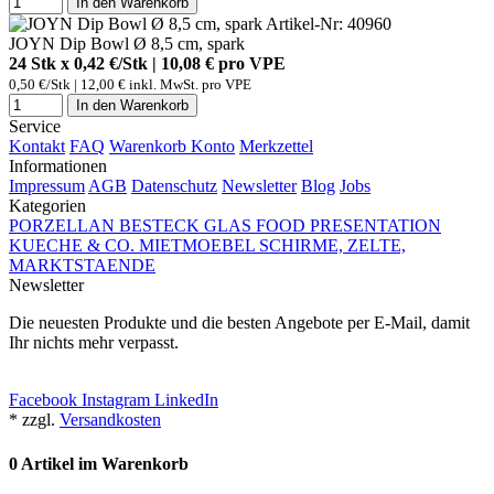
In den Warenkorb
Artikel-Nr: 40960
JOYN Dip Bowl Ø 8,5 cm, spark
24 Stk x 0,42 €/Stk | 10,08 € pro
VPE
0,50 €/Stk | 12,00 € inkl. MwSt. pro
VPE
In den Warenkorb
Service
Kontakt
FAQ
Warenkorb
Konto
Merkzettel
Informationen
Impressum
AGB
Datenschutz
Newsletter
Blog
Jobs
Kategorien
PORZELLAN
BESTECK
GLAS
FOOD PRESENTATION
KUECHE & CO.
MIETMOEBEL
SCHIRME, ZELTE,
MARKTSTAENDE
Newsletter
Die neuesten Produkte und die besten Angebote per E-Mail, damit
Ihr nichts mehr verpasst.
Newsletter abonnieren
Facebook
Instagram
LinkedIn
* zzgl.
Versandkosten
0 Artikel im Warenkorb