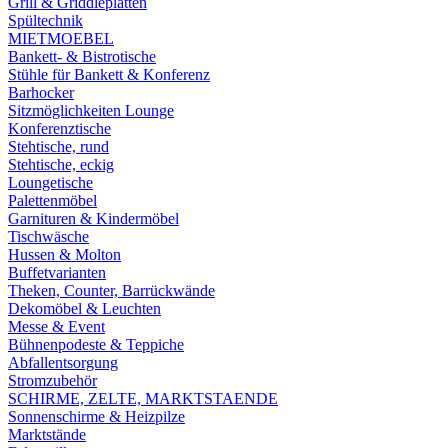
Grill & Griddleplatten
Spültechnik
MIETMOEBEL
Bankett- & Bistrotische
Stühle für Bankett & Konferenz
Barhocker
Sitzmöglichkeiten Lounge
Konferenztische
Stehtische, rund
Stehtische, eckig
Loungetische
Palettenmöbel
Garnituren & Kindermöbel
Tischwäsche
Hussen & Molton
Buffetvarianten
Theken, Counter, Barrückwände
Dekomöbel & Leuchten
Messe & Event
Bühnenpodeste & Teppiche
Abfallentsorgung
Stromzubehör
SCHIRME, ZELTE, MARKTSTAENDE
Sonnenschirme & Heizpilze
Marktstände