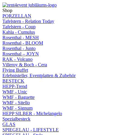
Shop
PORZELLAN
Tafelstern - Relation Today
Tafelstern - Coup
Kahla - Cumulus
Rosenthal - MESH
Rosenthal - BLOOM
Rosenthal - Junto
Rosenthal – JOYN
RAK - Volcano
Villeroy & Boch - Cera
Flying Buffet
Erlebnisteller, Eventplatten & Zubehör
BESTECK
HEPP-Trend
WMF - Unic
WMF - Baguette
WMF - Sitello
WMF - Signum
HEPP SILBER - Michelangelo
Spezialbesteck
GLAS
SPIEGELAU - LIFESTYLE