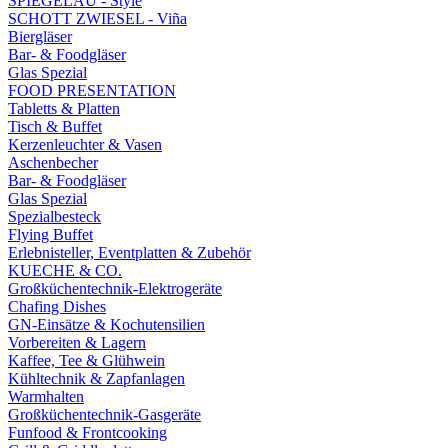
SPIEGELAU - Style
SCHOTT ZWIESEL - Viña
Biergläser
Bar- & Foodgläser
Glas Spezial
FOOD PRESENTATION
Tabletts & Platten
Tisch & Buffet
Kerzenleuchter & Vasen
Aschenbecher
Bar- & Foodgläser
Glas Spezial
Spezialbesteck
Flying Buffet
Erlebnisteller, Eventplatten & Zubehör
KUECHE & CO.
Großküchentechnik-Elektrogeräte
Chafing Dishes
GN-Einsätze & Kochutensilien
Vorbereiten & Lagern
Kaffee, Tee & Glühwein
Kühltechnik & Zapfanlagen
Warmhalten
Großküchentechnik-Gasgeräte
Funfood & Frontcooking