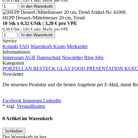
0,38 €/Stk | 3,81 € inkl. MwSt. pro
VPE
In den Warenkorb
Artikel-Nr: 41006
HEPP Dessert-/Mittelmesser 20 cm, Trend
10 Stk x 0,32 €/Stk | 3,20 € pro
VPE
0,38 €/Stk | 3,81 € inkl. MwSt. pro
VPE
In den Warenkorb
Service
Kontakt
FAQ
Warenkorb
Konto
Merkzettel
Informationen
Impressum
AGB
Datenschutz
Newsletter
Blog
Jobs
Kategorien
PORZELLAN
BESTECK
GLAS
FOOD PRESENTATION
KUEC
Newsletter
Die neuesten Produkte und die besten Angebote per E-Mail, damit Ihr
Newsletter abonnieren
Facebook
Instagram
LinkedIn
* zzgl.
Versandkosten
0 Artikel im Warenkorb
Schließen
Der Warenkorb ist leer.