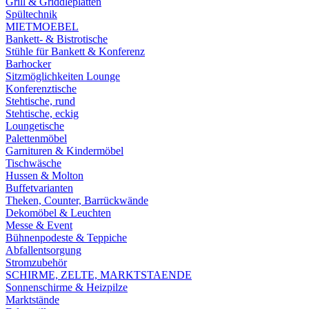
Grill & Griddleplatten
Spültechnik
MIETMOEBEL
Bankett- & Bistrotische
Stühle für Bankett & Konferenz
Barhocker
Sitzmöglichkeiten Lounge
Konferenztische
Stehtische, rund
Stehtische, eckig
Loungetische
Palettenmöbel
Garnituren & Kindermöbel
Tischwäsche
Hussen & Molton
Buffetvarianten
Theken, Counter, Barrückwände
Dekomöbel & Leuchten
Messe & Event
Bühnenpodeste & Teppiche
Abfallentsorgung
Stromzubehör
SCHIRME, ZELTE, MARKTSTAENDE
Sonnenschirme & Heizpilze
Marktstände