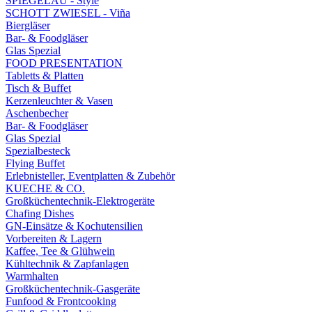
SPIEGELAU - Style
SCHOTT ZWIESEL - Viña
Biergläser
Bar- & Foodgläser
Glas Spezial
FOOD PRESENTATION
Tabletts & Platten
Tisch & Buffet
Kerzenleuchter & Vasen
Aschenbecher
Bar- & Foodgläser
Glas Spezial
Spezialbesteck
Flying Buffet
Erlebnisteller, Eventplatten & Zubehör
KUECHE & CO.
Großküchentechnik-Elektrogeräte
Chafing Dishes
GN-Einsätze & Kochutensilien
Vorbereiten & Lagern
Kaffee, Tee & Glühwein
Kühltechnik & Zapfanlagen
Warmhalten
Großküchentechnik-Gasgeräte
Funfood & Frontcooking