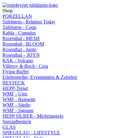
Shop
PORZELLAN
Tafelstern - Relation Today
Tafelstern - Coup
Kahla - Cumulus
Rosenthal - MESH
Rosenthal - BLOOM
Rosenthal - Junto
Rosenthal – JOYN
RAK - Volcano
Villeroy & Boch - Cera
Flying Buffet
Erlebnisteller, Eventplatten & Zubehör
BESTECK
HEPP-Trend
WMF - Unic
WMF - Baguette
WMF - Sitello
WMF - Signum
HEPP SILBER - Michelangelo
Spezialbesteck
GLAS
SPIEGELAU - LIFESTYLE