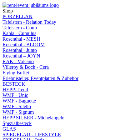
Shop
PORZELLAN
Tafelstern - Relation Today
Tafelstern - Coup
Kahla - Cumulus
Rosenthal - MESH
Rosenthal - BLOOM
Rosenthal - Junto
Rosenthal – JOYN
RAK - Volcano
Villeroy & Boch - Cera
Flying Buffet
Erlebnisteller, Eventplatten & Zubehör
BESTECK
HEPP-Trend
WMF - Unic
WMF - Baguette
WMF - Sitello
WMF - Signum
HEPP SILBER - Michelangelo
Spezialbesteck
GLAS
SPIEGELAU - LIFESTYLE