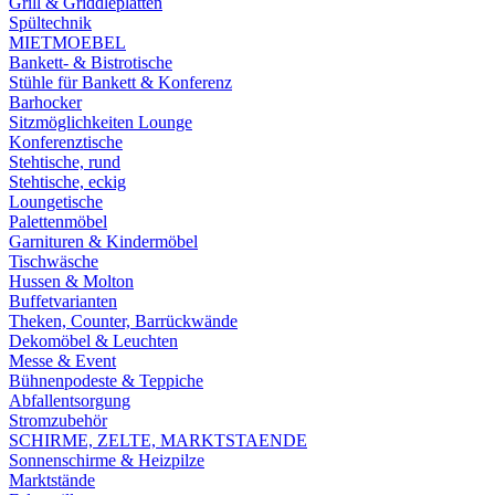
Grill & Griddleplatten
Spültechnik
MIETMOEBEL
Bankett- & Bistrotische
Stühle für Bankett & Konferenz
Barhocker
Sitzmöglichkeiten Lounge
Konferenztische
Stehtische, rund
Stehtische, eckig
Loungetische
Palettenmöbel
Garnituren & Kindermöbel
Tischwäsche
Hussen & Molton
Buffetvarianten
Theken, Counter, Barrückwände
Dekomöbel & Leuchten
Messe & Event
Bühnenpodeste & Teppiche
Abfallentsorgung
Stromzubehör
SCHIRME, ZELTE, MARKTSTAENDE
Sonnenschirme & Heizpilze
Marktstände