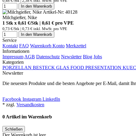
0,48 €/Stk | 2,38 € inkl. MwSt. pro
VPE
In den Warenkorb
Artikel-Nr: 40128
Milchgießer, Nike
1 Stk x 0,61 €/Stk | 0,61 € pro
VPE
0,73 €/Stk | 0,73 € inkl. MwSt. pro
VPE
In den Warenkorb
Service
Kontakt
FAQ
Warenkorb
Konto
Merkzettel
Informationen
Impressum
AGB
Datenschutz
Newsletter
Blog
Jobs
Kategorien
PORZELLAN
BESTECK
GLAS
FOOD PRESENTATION
KUEC
Newsletter
Die neuesten Produkte und die besten Angebote per E-Mail, damit Ihr
Newsletter abonnieren
Facebook
Instagram
LinkedIn
* zzgl.
Versandkosten
0 Artikel im Warenkorb
Schließen
Der Warenkorb ist leer.