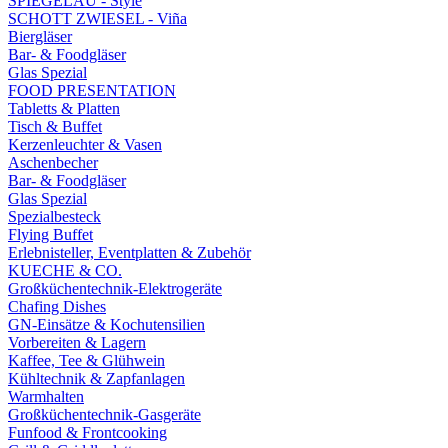
SPIEGELAU - Style
SCHOTT ZWIESEL - Viña
Biergläser
Bar- & Foodgläser
Glas Spezial
FOOD PRESENTATION
Tabletts & Platten
Tisch & Buffet
Kerzenleuchter & Vasen
Aschenbecher
Bar- & Foodgläser
Glas Spezial
Spezialbesteck
Flying Buffet
Erlebnisteller, Eventplatten & Zubehör
KUECHE & CO.
Großküchentechnik-Elektrogeräte
Chafing Dishes
GN-Einsätze & Kochutensilien
Vorbereiten & Lagern
Kaffee, Tee & Glühwein
Kühltechnik & Zapfanlagen
Warmhalten
Großküchentechnik-Gasgeräte
Funfood & Frontcooking