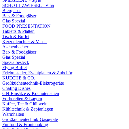
SPIEGELAU - Style
SCHOTT ZWIESEL - Viña
Biergläser
Bar- & Foodgläser
Glas Spezial
FOOD PRESENTATION
Tabletts & Platten
Tisch & Buffet
Kerzenleuchter & Vasen
Aschenbecher
Bar- & Foodgläser
Glas Spezial
Spezialbesteck
Flying Buffet
Erlebnisteller, Eventplatten & Zubehör
KUECHE & CO.
Großküchentechnik-Elektrogeräte
Chafing Dishes
GN-Einsätze & Kochutensilien
Vorbereiten & Lagern
Kaffee, Tee & Glühwein
Kühltechnik & Zapfanlagen
Warmhalten
Großküchentechnik-Gasgeräte
Funfood & Frontcooking