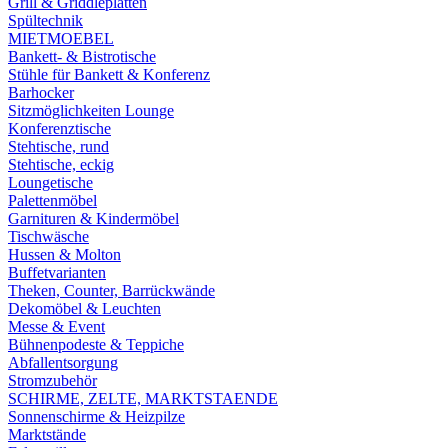
Grill & Griddleplatten
Spültechnik
MIETMOEBEL
Bankett- & Bistrotische
Stühle für Bankett & Konferenz
Barhocker
Sitzmöglichkeiten Lounge
Konferenztische
Stehtische, rund
Stehtische, eckig
Loungetische
Palettenmöbel
Garnituren & Kindermöbel
Tischwäsche
Hussen & Molton
Buffetvarianten
Theken, Counter, Barrückwände
Dekomöbel & Leuchten
Messe & Event
Bühnenpodeste & Teppiche
Abfallentsorgung
Stromzubehör
SCHIRME, ZELTE, MARKTSTAENDE
Sonnenschirme & Heizpilze
Marktstände