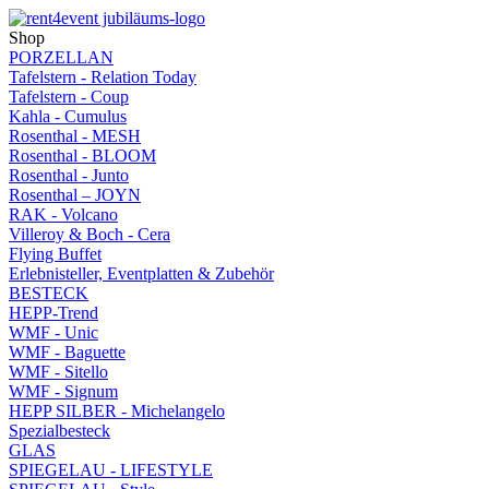
Shop
PORZELLAN
Tafelstern - Relation Today
Tafelstern - Coup
Kahla - Cumulus
Rosenthal - MESH
Rosenthal - BLOOM
Rosenthal - Junto
Rosenthal – JOYN
RAK - Volcano
Villeroy & Boch - Cera
Flying Buffet
Erlebnisteller, Eventplatten & Zubehör
BESTECK
HEPP-Trend
WMF - Unic
WMF - Baguette
WMF - Sitello
WMF - Signum
HEPP SILBER - Michelangelo
Spezialbesteck
GLAS
SPIEGELAU - LIFESTYLE