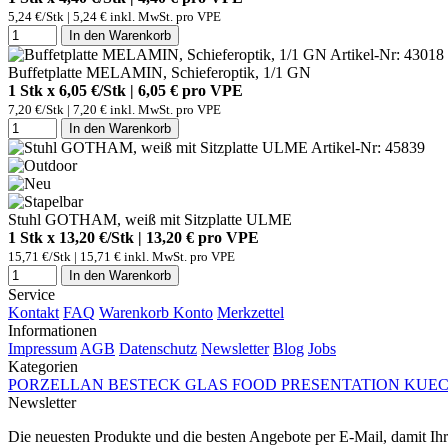
5,24 €/Stk | 5,24 € inkl. MwSt. pro
VPE
In den Warenkorb
Artikel-Nr: 43018
Buffetplatte MELAMIN, Schieferoptik, 1/1 GN
1 Stk x 6,05 €/Stk | 6,05 € pro
VPE
7,20 €/Stk | 7,20 € inkl. MwSt. pro
VPE
In den Warenkorb
Artikel-Nr: 45839
Stuhl GOTHAM, weiß mit Sitzplatte ULME
1 Stk x 13,20 €/Stk | 13,20 € pro
VPE
15,71 €/Stk | 15,71 € inkl. MwSt. pro
VPE
In den Warenkorb
Service
Kontakt
FAQ
Warenkorb
Konto
Merkzettel
Informationen
Impressum
AGB
Datenschutz
Newsletter
Blog
Jobs
Kategorien
PORZELLAN
BESTECK
GLAS
FOOD PRESENTATION
KUEC
Newsletter
Die neuesten Produkte und die besten Angebote per E-Mail, damit Ihr