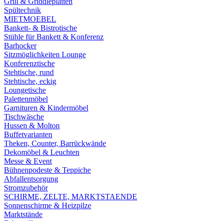
Grill & Griddleplatten
Spültechnik
MIETMOEBEL
Bankett- & Bistrotische
Stühle für Bankett & Konferenz
Barhocker
Sitzmöglichkeiten Lounge
Konferenztische
Stehtische, rund
Stehtische, eckig
Loungetische
Palettenmöbel
Garnituren & Kindermöbel
Tischwäsche
Hussen & Molton
Buffetvarianten
Theken, Counter, Barrückwände
Dekomöbel & Leuchten
Messe & Event
Bühnenpodeste & Teppiche
Abfallentsorgung
Stromzubehör
SCHIRME, ZELTE, MARKTSTAENDE
Sonnenschirme & Heizpilze
Marktstände