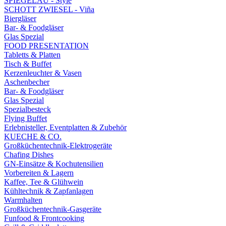
SPIEGELAU - Style
SCHOTT ZWIESEL - Viña
Biergläser
Bar- & Foodgläser
Glas Spezial
FOOD PRESENTATION
Tabletts & Platten
Tisch & Buffet
Kerzenleuchter & Vasen
Aschenbecher
Bar- & Foodgläser
Glas Spezial
Spezialbesteck
Flying Buffet
Erlebnisteller, Eventplatten & Zubehör
KUECHE & CO.
Großküchentechnik-Elektrogeräte
Chafing Dishes
GN-Einsätze & Kochutensilien
Vorbereiten & Lagern
Kaffee, Tee & Glühwein
Kühltechnik & Zapfanlagen
Warmhalten
Großküchentechnik-Gasgeräte
Funfood & Frontcooking