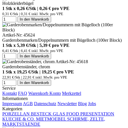
Holzkleiderbügel
1 Stk x 0,26 €/Stk | 0,26 € pro
VPE
0,31 €/Stk | 0,31 € inkl. MwSt. pro
VPE
In den Warenkorb
Artikel-Nr: 45624
Garderobenmarken/Doppelnummern mit Bügelloch (100er Block)
1 Stk x 5,39 €/Stk | 5,39 € pro
VPE
6,41 €/Stk | 6,41 € inkl. MwSt. pro
VPE
In den Warenkorb
Artikel-Nr: 45618
Garderobenständer, chrom
1 Stk x 19,25 €/Stk | 19,25 € pro
VPE
22,91 €/Stk | 22,91 € inkl. MwSt. pro
VPE
In den Warenkorb
Service
Kontakt
FAQ
Warenkorb
Konto
Merkzettel
Informationen
Impressum
AGB
Datenschutz
Newsletter
Blog
Jobs
Kategorien
PORZELLAN
BESTECK
GLAS
FOOD PRESENTATION
KUECHE & CO.
MIETMOEBEL
SCHIRME, ZELTE,
MARKTSTAENDE