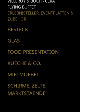
VILLEROY & BOCH - CERA
FLYING BUFFET
ERLEBNISTELLER, EVENTPLATTEN &
ZUBEHÖR
BESTECK
GLAS
FOOD PRESENTATION
KUECHE & CO.
MIETMOEBEL
SCHIRME, ZELTE,
MARKTSTAENDE