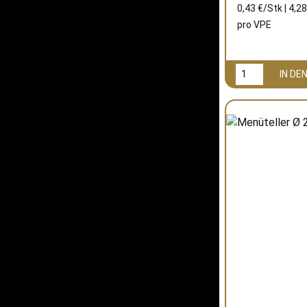
0,43 €/Stk | 4,28
pro
VPE
IN D