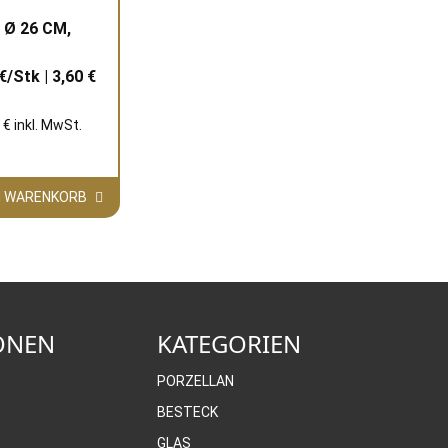
Ø 26 CM,
€/Stk | 3,60 €
 € inkl. MwSt.
EN WARENKORB
ONEN
KATEGORIEN
PORZELLAN
BESTECK
GLAS