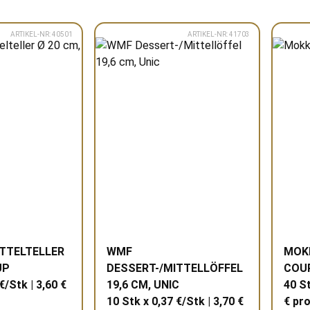
ARTIKEL-NR: 40501
ARTIKEL-NR: 41703
ITTELTELLER
WMF
MOK
UP
DESSERT-/MITTELLÖFFEL
COU
€/Stk | 3,60 €
19,6 CM, UNIC
40 St
10 Stk x 0,37 €/Stk | 3,70 €
€ pr