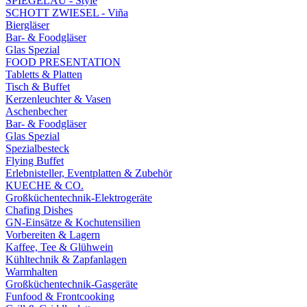
SPIEGELAU - Style
SCHOTT ZWIESEL - Viña
Biergläser
Bar- & Foodgläser
Glas Spezial
FOOD PRESENTATION
Tabletts & Platten
Tisch & Buffet
Kerzenleuchter & Vasen
Aschenbecher
Bar- & Foodgläser
Glas Spezial
Spezialbesteck
Flying Buffet
Erlebnisteller, Eventplatten & Zubehör
KUECHE & CO.
Großküchentechnik-Elektrogeräte
Chafing Dishes
GN-Einsätze & Kochutensilien
Vorbereiten & Lagern
Kaffee, Tee & Glühwein
Kühltechnik & Zapfanlagen
Warmhalten
Großküchentechnik-Gasgeräte
Funfood & Frontcooking