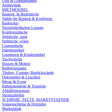
Grill & Griddleplatten
Spültechnik
MIETMOEBEL
Bankett- & Bistrotische
Stühle für Bankett & Konferenz
Barhocker
Sitzmöglichkeiten Lounge
Konferenztische
Stehtische, rund
Stehtische, eckig
Loungetische
Palettenmöbel
Garnituren & Kindermöbel
Tischwäsche
Hussen & Molton
Buffetvarianten
Theken, Counter, Barrückwände
Dekomöbel & Leuchten
Messe & Event
Bühnenpodeste & Teppiche
Abfallentsorgung
Stromzubehör
SCHIRME, ZELTE, MARKTSTAENDE
Sonnenschirme & Heizpilze
Marktstände