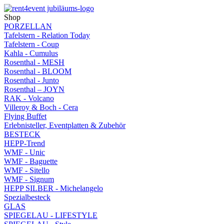
Shop
PORZELLAN
Tafelstern - Relation Today
Tafelstern - Coup
Kahla - Cumulus
Rosenthal - MESH
Rosenthal - BLOOM
Rosenthal - Junto
Rosenthal – JOYN
RAK - Volcano
Villeroy & Boch - Cera
Flying Buffet
Erlebnisteller, Eventplatten & Zubehör
BESTECK
HEPP-Trend
WMF - Unic
WMF - Baguette
WMF - Sitello
WMF - Signum
HEPP SILBER - Michelangelo
Spezialbesteck
GLAS
SPIEGELAU - LIFESTYLE