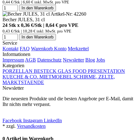
0,44 €/Stk | 6,60 € inkl. MwSt. pro
VPE
In den Warenkorb
Artikel-Nr: 42260
Becher JULES, 31 cl
24 Stk x 0,36 €/Stk | 8,64 € pro
VPE
0,43 €/Stk | 10,28 € inkl. MwSt. pro
VPE
In den Warenkorb
Service
Kontakt
FAQ
Warenkorb
Konto
Merkzettel
Informationen
Impressum
AGB
Datenschutz
Newsletter
Blog
Jobs
Kategorien
PORZELLAN
BESTECK
GLAS
FOOD PRESENTATION
KUECHE & CO.
MIETMOEBEL
SCHIRME, ZELTE,
MARKTSTAENDE
Newsletter
Die neuesten Produkte und die besten Angebote per E-Mail, damit
Ihr nichts mehr verpasst.
Newsletter abonnieren
Facebook
Instagram
LinkedIn
* zzgl.
Versandkosten
0 Artikel im Warenkorb