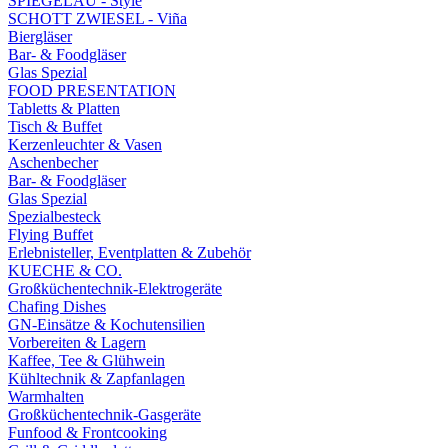
SPIEGELAU - Style
SCHOTT ZWIESEL - Viña
Biergläser
Bar- & Foodgläser
Glas Spezial
FOOD PRESENTATION
Tabletts & Platten
Tisch & Buffet
Kerzenleuchter & Vasen
Aschenbecher
Bar- & Foodgläser
Glas Spezial
Spezialbesteck
Flying Buffet
Erlebnisteller, Eventplatten & Zubehör
KUECHE & CO.
Großküchentechnik-Elektrogeräte
Chafing Dishes
GN-Einsätze & Kochutensilien
Vorbereiten & Lagern
Kaffee, Tee & Glühwein
Kühltechnik & Zapfanlagen
Warmhalten
Großküchentechnik-Gasgeräte
Funfood & Frontcooking