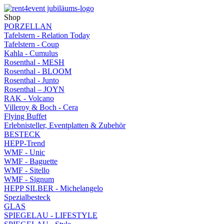
Shop
PORZELLAN
Tafelstern - Relation Today
Tafelstern - Coup
Kahla - Cumulus
Rosenthal - MESH
Rosenthal - BLOOM
Rosenthal - Junto
Rosenthal – JOYN
RAK - Volcano
Villeroy & Boch - Cera
Flying Buffet
Erlebnisteller, Eventplatten & Zubehör
BESTECK
HEPP-Trend
WMF - Unic
WMF - Baguette
WMF - Sitello
WMF - Signum
HEPP SILBER - Michelangelo
Spezialbesteck
GLAS
SPIEGELAU - LIFESTYLE