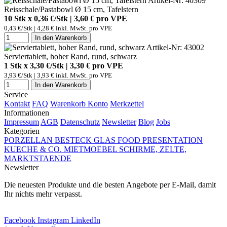
Artikel-Nr: 40309
Reisschale/Pastabowl Ø 15 cm, Tafelstern
10 Stk x 0,36 €/Stk | 3,60 € pro
VPE
0,43 €/Stk | 4,28 € inkl. MwSt. pro
VPE
In den Warenkorb
Artikel-Nr: 43002
Serviertablett, hoher Rand, rund, schwarz
1 Stk x 3,30 €/Stk | 3,30 € pro
VPE
3,93 €/Stk | 3,93 € inkl. MwSt. pro
VPE
In den Warenkorb
Service
Kontakt
FAQ
Warenkorb
Konto
Merkzettel
Informationen
Impressum
AGB
Datenschutz
Newsletter
Blog
Jobs
Kategorien
PORZELLAN
BESTECK
GLAS
FOOD PRESENTATION
KUECHE & CO.
MIETMOEBEL
SCHIRME, ZELTE,
MARKTSTAENDE
Newsletter
Die neuesten Produkte und die besten Angebote per E-Mail, damit
Ihr nichts mehr verpasst.
Newsletter abonnieren
Facebook
Instagram
LinkedIn