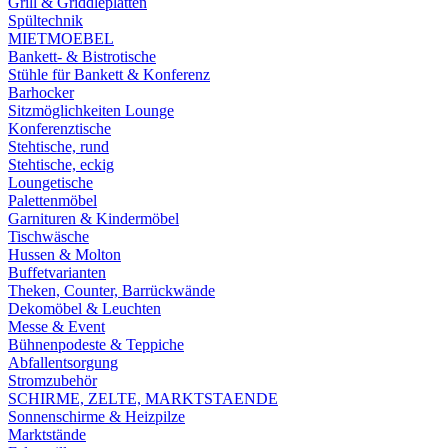
Grill & Griddleplatten
Spültechnik
MIETMOEBEL
Bankett- & Bistrotische
Stühle für Bankett & Konferenz
Barhocker
Sitzmöglichkeiten Lounge
Konferenztische
Stehtische, rund
Stehtische, eckig
Loungetische
Palettenmöbel
Garnituren & Kindermöbel
Tischwäsche
Hussen & Molton
Buffetvarianten
Theken, Counter, Barrückwände
Dekomöbel & Leuchten
Messe & Event
Bühnenpodeste & Teppiche
Abfallentsorgung
Stromzubehör
SCHIRME, ZELTE, MARKTSTAENDE
Sonnenschirme & Heizpilze
Marktstände