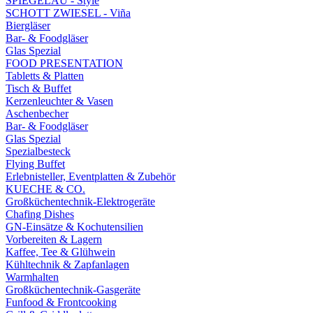
SPIEGELAU - Style
SCHOTT ZWIESEL - Viña
Biergläser
Bar- & Foodgläser
Glas Spezial
FOOD PRESENTATION
Tabletts & Platten
Tisch & Buffet
Kerzenleuchter & Vasen
Aschenbecher
Bar- & Foodgläser
Glas Spezial
Spezialbesteck
Flying Buffet
Erlebnisteller, Eventplatten & Zubehör
KUECHE & CO.
Großküchentechnik-Elektrogeräte
Chafing Dishes
GN-Einsätze & Kochutensilien
Vorbereiten & Lagern
Kaffee, Tee & Glühwein
Kühltechnik & Zapfanlagen
Warmhalten
Großküchentechnik-Gasgeräte
Funfood & Frontcooking