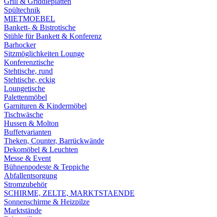
Grill & Griddleplatten
Spültechnik
MIETMOEBEL
Bankett- & Bistrotische
Stühle für Bankett & Konferenz
Barhocker
Sitzmöglichkeiten Lounge
Konferenztische
Stehtische, rund
Stehtische, eckig
Loungetische
Palettenmöbel
Garnituren & Kindermöbel
Tischwäsche
Hussen & Molton
Buffetvarianten
Theken, Counter, Barrückwände
Dekomöbel & Leuchten
Messe & Event
Bühnenpodeste & Teppiche
Abfallentsorgung
Stromzubehör
SCHIRME, ZELTE, MARKTSTAENDE
Sonnenschirme & Heizpilze
Marktstände