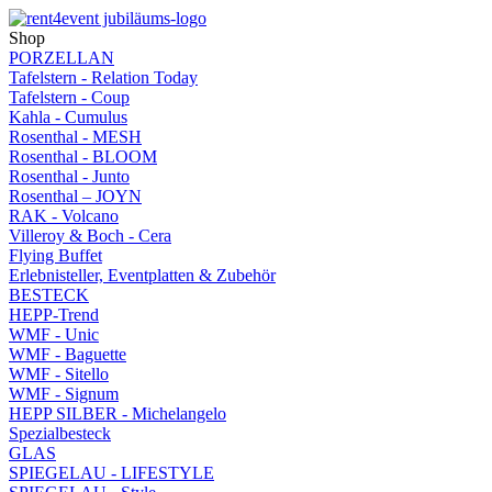
Shop
PORZELLAN
Tafelstern - Relation Today
Tafelstern - Coup
Kahla - Cumulus
Rosenthal - MESH
Rosenthal - BLOOM
Rosenthal - Junto
Rosenthal – JOYN
RAK - Volcano
Villeroy & Boch - Cera
Flying Buffet
Erlebnisteller, Eventplatten & Zubehör
BESTECK
HEPP-Trend
WMF - Unic
WMF - Baguette
WMF - Sitello
WMF - Signum
HEPP SILBER - Michelangelo
Spezialbesteck
GLAS
SPIEGELAU - LIFESTYLE