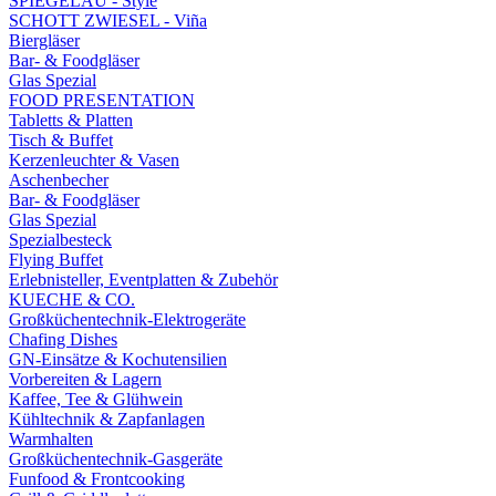
SPIEGELAU - Style
SCHOTT ZWIESEL - Viña
Biergläser
Bar- & Foodgläser
Glas Spezial
FOOD PRESENTATION
Tabletts & Platten
Tisch & Buffet
Kerzenleuchter & Vasen
Aschenbecher
Bar- & Foodgläser
Glas Spezial
Spezialbesteck
Flying Buffet
Erlebnisteller, Eventplatten & Zubehör
KUECHE & CO.
Großküchentechnik-Elektrogeräte
Chafing Dishes
GN-Einsätze & Kochutensilien
Vorbereiten & Lagern
Kaffee, Tee & Glühwein
Kühltechnik & Zapfanlagen
Warmhalten
Großküchentechnik-Gasgeräte
Funfood & Frontcooking