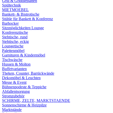
Grill & Griddleplatten
Spültechnik
MIETMOEBEL
Bankett- & Bistrotische
Stühle für Bankett & Konferenz
Barhocker
Sitzmöglichkeiten Lounge
Konferenztische
Stehtische, rund
Stehtische, eckig
Loungetische
Palettenmöbel
Garnituren & Kindermöbel
Tischwäsche
Hussen & Molton
Buffetvarianten
Theken, Counter, Barrückwände
Dekomöbel & Leuchten
Messe & Event
Bühnenpodeste & Teppiche
Abfallentsorgung
Stromzubehör
SCHIRME, ZELTE, MARKTSTAENDE
Sonnenschirme & Heizpilze
Marktstände