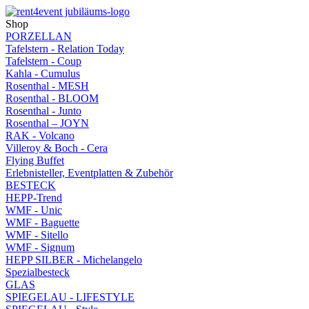
Shop
PORZELLAN
Tafelstern - Relation Today
Tafelstern - Coup
Kahla - Cumulus
Rosenthal - MESH
Rosenthal - BLOOM
Rosenthal - Junto
Rosenthal – JOYN
RAK - Volcano
Villeroy & Boch - Cera
Flying Buffet
Erlebnisteller, Eventplatten & Zubehör
BESTECK
HEPP-Trend
WMF - Unic
WMF - Baguette
WMF - Sitello
WMF - Signum
HEPP SILBER - Michelangelo
Spezialbesteck
GLAS
SPIEGELAU - LIFESTYLE