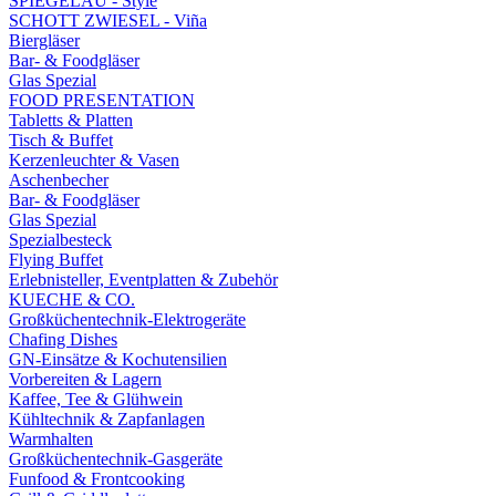
SPIEGELAU - Style
SCHOTT ZWIESEL - Viña
Biergläser
Bar- & Foodgläser
Glas Spezial
FOOD PRESENTATION
Tabletts & Platten
Tisch & Buffet
Kerzenleuchter & Vasen
Aschenbecher
Bar- & Foodgläser
Glas Spezial
Spezialbesteck
Flying Buffet
Erlebnisteller, Eventplatten & Zubehör
KUECHE & CO.
Großküchentechnik-Elektrogeräte
Chafing Dishes
GN-Einsätze & Kochutensilien
Vorbereiten & Lagern
Kaffee, Tee & Glühwein
Kühltechnik & Zapfanlagen
Warmhalten
Großküchentechnik-Gasgeräte
Funfood & Frontcooking