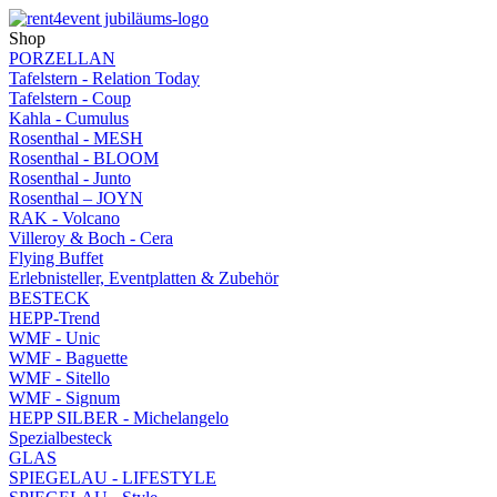
Shop
PORZELLAN
Tafelstern - Relation Today
Tafelstern - Coup
Kahla - Cumulus
Rosenthal - MESH
Rosenthal - BLOOM
Rosenthal - Junto
Rosenthal – JOYN
RAK - Volcano
Villeroy & Boch - Cera
Flying Buffet
Erlebnisteller, Eventplatten & Zubehör
BESTECK
HEPP-Trend
WMF - Unic
WMF - Baguette
WMF - Sitello
WMF - Signum
HEPP SILBER - Michelangelo
Spezialbesteck
GLAS
SPIEGELAU - LIFESTYLE