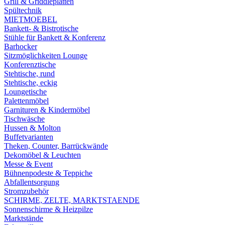
Grill & Griddleplatten
Spültechnik
MIETMOEBEL
Bankett- & Bistrotische
Stühle für Bankett & Konferenz
Barhocker
Sitzmöglichkeiten Lounge
Konferenztische
Stehtische, rund
Stehtische, eckig
Loungetische
Palettenmöbel
Garnituren & Kindermöbel
Tischwäsche
Hussen & Molton
Buffetvarianten
Theken, Counter, Barrückwände
Dekomöbel & Leuchten
Messe & Event
Bühnenpodeste & Teppiche
Abfallentsorgung
Stromzubehör
SCHIRME, ZELTE, MARKTSTAENDE
Sonnenschirme & Heizpilze
Marktstände