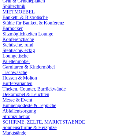
Grill & Griddleplatten
Spültechnik
MIETMOEBEL
Bankett- & Bistrotische
Stühle für Bankett & Konferenz
Barhocker
Sitzmöglichkeiten Lounge
Konferenztische
Stehtische, rund
Stehtische, eckig
Loungetische
Palettenmöbel
Garnituren & Kindermöbel
Tischwäsche
Hussen & Molton
Buffetvarianten
Theken, Counter, Barrückwände
Dekomöbel & Leuchten
Messe & Event
Bühnenpodeste & Teppiche
Abfallentsorgung
Stromzubehör
SCHIRME, ZELTE, MARKTSTAENDE
Sonnenschirme & Heizpilze
Marktstände