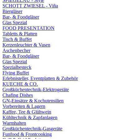
SPIEGELAU - Style
SCHOTT ZWIESEL - Viña
Biergläser
Bar- & Foodgläser
Glas Spezial
FOOD PRESENTATION
Tabletts & Platten
Tisch & Buffet
Kerzenleuchter & Vasen
Aschenbecher
Bar- & Foodgläser
Glas Spezial
Spezialbesteck
Flying Buffet
Erlebnisteller, Eventplatten & Zubehör
KUECHE & CO.
Großküchentechnik-Elektrogeräte
Chafing Dishes
GN-Einsätze & Kochutensilien
Vorbereiten & Lagern
Kaffee, Tee & Glühwein
Kühltechnik & Zapfanlagen
Warmhalten
Großküchentechnik-Gasgeräte
Funfood & Frontcooking