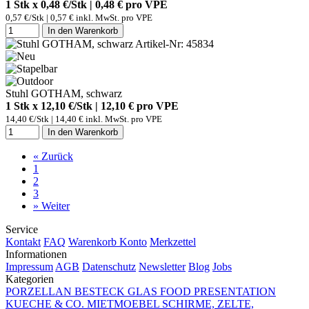
1 Stk x 0,48 €/Stk | 0,48 € pro
VPE
0,57 €/Stk | 0,57 € inkl. MwSt. pro
VPE
In den Warenkorb
Artikel-Nr: 45834
Stuhl GOTHAM, schwarz
1 Stk x 12,10 €/Stk | 12,10 € pro
VPE
14,40 €/Stk | 14,40 € inkl. MwSt. pro
VPE
In den Warenkorb
«
Zurück
1
2
3
»
Weiter
Service
Kontakt
FAQ
Warenkorb
Konto
Merkzettel
Informationen
Impressum
AGB
Datenschutz
Newsletter
Blog
Jobs
Kategorien
PORZELLAN
BESTECK
GLAS
FOOD PRESENTATION
KUECHE & CO.
MIETMOEBEL
SCHIRME, ZELTE,