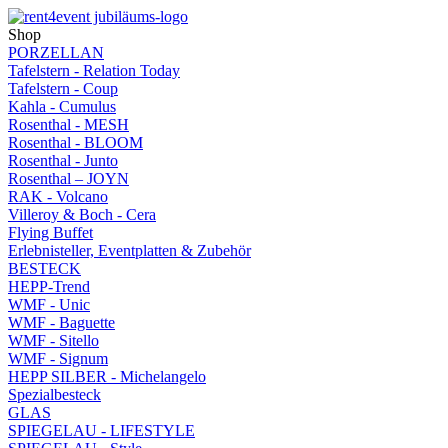
Shop
PORZELLAN
Tafelstern - Relation Today
Tafelstern - Coup
Kahla - Cumulus
Rosenthal - MESH
Rosenthal - BLOOM
Rosenthal - Junto
Rosenthal – JOYN
RAK - Volcano
Villeroy & Boch - Cera
Flying Buffet
Erlebnisteller, Eventplatten & Zubehör
BESTECK
HEPP-Trend
WMF - Unic
WMF - Baguette
WMF - Sitello
WMF - Signum
HEPP SILBER - Michelangelo
Spezialbesteck
GLAS
SPIEGELAU - LIFESTYLE