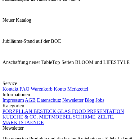
Neuer Katalog
Jubiläums-Stand auf der BOE
Anschaffung neuer TableTop-Serien BLOOM und LIFESTYLE
Service
Kontakt
FAQ
Warenkorb
Konto
Merkzettel
Informationen
Impressum
AGB
Datenschutz
Newsletter
Blog
Jobs
Kategorien
PORZELLAN
BESTECK
GLAS
FOOD PRESENTATION
KUECHE & CO.
MIETMOEBEL
SCHIRME, ZELTE,
MARKTSTAENDE
Newsletter
Die neuesten Produkte und die besten Angebote per E-Mail, damit