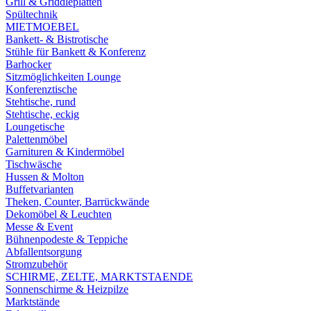
Grill & Griddleplatten
Spültechnik
MIETMOEBEL
Bankett- & Bistrotische
Stühle für Bankett & Konferenz
Barhocker
Sitzmöglichkeiten Lounge
Konferenztische
Stehtische, rund
Stehtische, eckig
Loungetische
Palettenmöbel
Garnituren & Kindermöbel
Tischwäsche
Hussen & Molton
Buffetvarianten
Theken, Counter, Barrückwände
Dekomöbel & Leuchten
Messe & Event
Bühnenpodeste & Teppiche
Abfallentsorgung
Stromzubehör
SCHIRME, ZELTE, MARKTSTAENDE
Sonnenschirme & Heizpilze
Marktstände