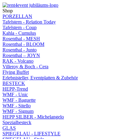
Shop
PORZELLAN
Tafelstern - Relation Today
Tafelstern - Coup
Kahla - Cumulus
Rosenthal - MESH
Rosenthal - BLOOM
Rosenthal - Junto
Rosenthal – JOYN
RAK - Volcano
Villeroy & Boch - Cera
Flying Buffet
Erlebnisteller, Eventplatten & Zubehör
BESTECK
HEPP-Trend
WMF - Unic
WMF - Baguette
WMF - Sitello
WMF - Signum
HEPP SILBER - Michelangelo
Spezialbesteck
GLAS
SPIEGELAU - LIFESTYLE