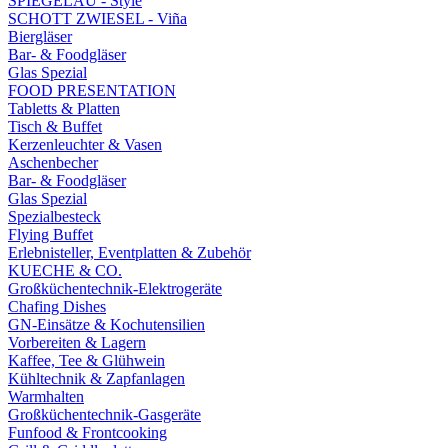
SPIEGELAU - Style
SCHOTT ZWIESEL - Viña
Biergläser
Bar- & Foodgläser
Glas Spezial
FOOD PRESENTATION
Tabletts & Platten
Tisch & Buffet
Kerzenleuchter & Vasen
Aschenbecher
Bar- & Foodgläser
Glas Spezial
Spezialbesteck
Flying Buffet
Erlebnisteller, Eventplatten & Zubehör
KUECHE & CO.
Großküchentechnik-Elektrogeräte
Chafing Dishes
GN-Einsätze & Kochutensilien
Vorbereiten & Lagern
Kaffee, Tee & Glühwein
Kühltechnik & Zapfanlagen
Warmhalten
Großküchentechnik-Gasgeräte
Funfood & Frontcooking