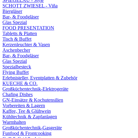
SPIEGELAU - Style
SCHOTT ZWIESEL - Viña
Biergläser
Bar- & Foodgläser
Glas Spezial
FOOD PRESENTATION
Tabletts & Platten
Tisch & Buffet
Kerzenleuchter & Vasen
Aschenbecher
Bar- & Foodgläser
Glas Spezial
Spezialbesteck
Flying Buffet
Erlebnisteller, Eventplatten & Zubehör
KUECHE & CO.
Großküchentechnik-Elektrogeräte
Chafing Dishes
GN-Einsätze & Kochutensilien
Vorbereiten & Lagern
Kaffee, Tee & Glühwein
Kühltechnik & Zapfanlagen
Warmhalten
Großküchentechnik-Gasgeräte
Funfood & Frontcooking