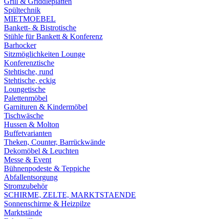
Grill & Griddleplatten
Spültechnik
MIETMOEBEL
Bankett- & Bistrotische
Stühle für Bankett & Konferenz
Barhocker
Sitzmöglichkeiten Lounge
Konferenztische
Stehtische, rund
Stehtische, eckig
Loungetische
Palettenmöbel
Garnituren & Kindermöbel
Tischwäsche
Hussen & Molton
Buffetvarianten
Theken, Counter, Barrückwände
Dekomöbel & Leuchten
Messe & Event
Bühnenpodeste & Teppiche
Abfallentsorgung
Stromzubehör
SCHIRME, ZELTE, MARKTSTAENDE
Sonnenschirme & Heizpilze
Marktstände