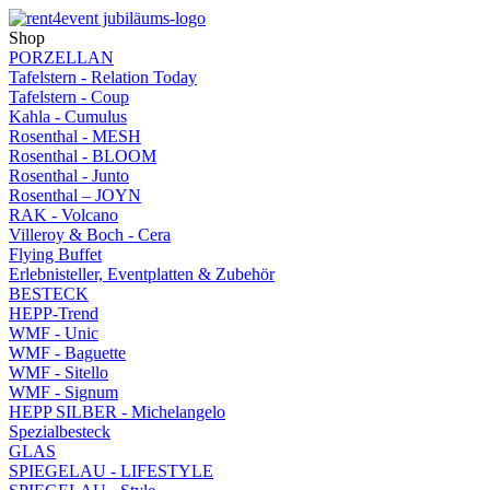
Shop
PORZELLAN
Tafelstern - Relation Today
Tafelstern - Coup
Kahla - Cumulus
Rosenthal - MESH
Rosenthal - BLOOM
Rosenthal - Junto
Rosenthal – JOYN
RAK - Volcano
Villeroy & Boch - Cera
Flying Buffet
Erlebnisteller, Eventplatten & Zubehör
BESTECK
HEPP-Trend
WMF - Unic
WMF - Baguette
WMF - Sitello
WMF - Signum
HEPP SILBER - Michelangelo
Spezialbesteck
GLAS
SPIEGELAU - LIFESTYLE