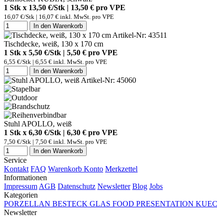
1 Stk x 13,50 €/Stk | 13,50 € pro
VPE
16,07 €/Stk | 16,07 € inkl. MwSt. pro
VPE
In den Warenkorb
Artikel-Nr: 43511
Tischdecke, weiß, 130 x 170 cm
1 Stk x 5,50 €/Stk | 5,50 € pro
VPE
6,55 €/Stk | 6,55 € inkl. MwSt. pro
VPE
In den Warenkorb
Artikel-Nr: 45060
Stuhl APOLLO, weiß
1 Stk x 6,30 €/Stk | 6,30 € pro
VPE
7,50 €/Stk | 7,50 € inkl. MwSt. pro
VPE
In den Warenkorb
Service
Kontakt
FAQ
Warenkorb
Konto
Merkzettel
Informationen
Impressum
AGB
Datenschutz
Newsletter
Blog
Jobs
Kategorien
PORZELLAN
BESTECK
GLAS
FOOD PRESENTATION
KUEC
Newsletter