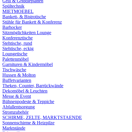
Grill & Griddleplatten
Spültechnik
MIETMOEBEL
Bankett- & Bistrotische
Stühle für Bankett & Konferenz
Barhocker
Sitzmöglichkeiten Lounge
Konferenztische
Stehtische, rund
Stehtische, eckig
Loungetische
Palettenmöbel
Garnituren & Kindermöbel
Tischwäsche
Hussen & Molton
Buffetvarianten
Theken, Counter, Barrückwände
Dekomöbel & Leuchten
Messe & Event
Bühnenpodeste & Teppiche
Abfallentsorgung
Stromzubehör
SCHIRME, ZELTE, MARKTSTAENDE
Sonnenschirme & Heizpilze
Marktstände