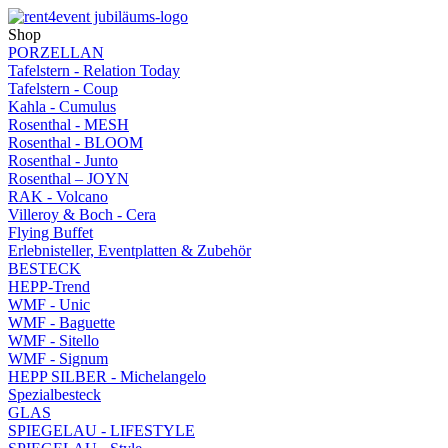
Shop
PORZELLAN
Tafelstern - Relation Today
Tafelstern - Coup
Kahla - Cumulus
Rosenthal - MESH
Rosenthal - BLOOM
Rosenthal - Junto
Rosenthal – JOYN
RAK - Volcano
Villeroy & Boch - Cera
Flying Buffet
Erlebnisteller, Eventplatten & Zubehör
BESTECK
HEPP-Trend
WMF - Unic
WMF - Baguette
WMF - Sitello
WMF - Signum
HEPP SILBER - Michelangelo
Spezialbesteck
GLAS
SPIEGELAU - LIFESTYLE