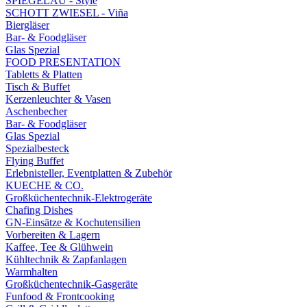
SPIEGELAU - Style
SCHOTT ZWIESEL - Viña
Biergläser
Bar- & Foodgläser
Glas Spezial
FOOD PRESENTATION
Tabletts & Platten
Tisch & Buffet
Kerzenleuchter & Vasen
Aschenbecher
Bar- & Foodgläser
Glas Spezial
Spezialbesteck
Flying Buffet
Erlebnisteller, Eventplatten & Zubehör
KUECHE & CO.
Großküchentechnik-Elektrogeräte
Chafing Dishes
GN-Einsätze & Kochutensilien
Vorbereiten & Lagern
Kaffee, Tee & Glühwein
Kühltechnik & Zapfanlagen
Warmhalten
Großküchentechnik-Gasgeräte
Funfood & Frontcooking