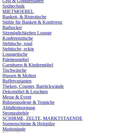
Grill & Griddleplatten
Spültechnik
MIETMOEBEL
Bankett- & Bistrotische
Stühle für Bankett & Konferenz
Barhocker
Sitzmöglichkeiten Lounge
Konferenztische
Stehtische, rund
Stehtische, eckig
Loungetische
Palettenmöbel
Garnituren & Kindermöbel
Tischwäsche
Hussen & Molton
Buffetvarianten
Theken, Counter, Barrückwände
Dekomöbel & Leuchten
Messe & Event
Bühnenpodeste & Teppiche
Abfallentsorgung
Stromzubehör
SCHIRME, ZELTE, MARKTSTAENDE
Sonnenschirme & Heizpilze
Marktstände