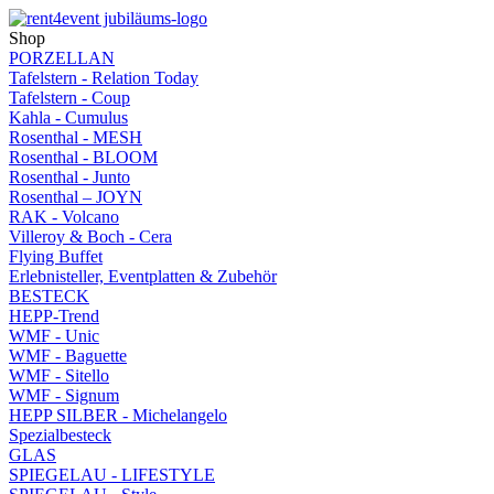
Shop
PORZELLAN
Tafelstern - Relation Today
Tafelstern - Coup
Kahla - Cumulus
Rosenthal - MESH
Rosenthal - BLOOM
Rosenthal - Junto
Rosenthal – JOYN
RAK - Volcano
Villeroy & Boch - Cera
Flying Buffet
Erlebnisteller, Eventplatten & Zubehör
BESTECK
HEPP-Trend
WMF - Unic
WMF - Baguette
WMF - Sitello
WMF - Signum
HEPP SILBER - Michelangelo
Spezialbesteck
GLAS
SPIEGELAU - LIFESTYLE