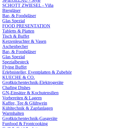
SPIEGELAU - Style
SCHOTT ZWIESEL - Viña
Biergläser
Bar- & Foodgläser
Glas Spezial
FOOD PRESENTATION
Tabletts & Platten
Tisch & Buffet
Kerzenleuchter & Vasen
Aschenbecher
Bar- & Foodgläser
Glas Spezial
Spezialbesteck
Flying Buffet
Erlebnisteller, Eventplatten & Zubehör
KUECHE & CO.
Großküchentechnik-Elektrogeräte
Chafing Dishes
GN-Einsätze & Kochutensilien
Vorbereiten & Lagern
Kaffee, Tee & Glühwein
Kühltechnik & Zapfanlagen
Warmhalten
Großküchentechnik-Gasgeräte
Funfood & Frontcooking