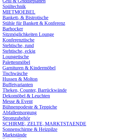
Grill & Griddleplatten
Spültechnik
MIETMOEBEL
Bankett- & Bistrotische
Stühle für Bankett & Konferenz
Barhocker
Sitzmöglichkeiten Lounge
Konferenztische
Stehtische, rund
Stehtische, eckig
Loungetische
Palettenmöbel
Garnituren & Kindermöbel
Tischwäsche
Hussen & Molton
Buffetvarianten
Theken, Counter, Barrückwände
Dekomöbel & Leuchten
Messe & Event
Bühnenpodeste & Teppiche
Abfallentsorgung
Stromzubehör
SCHIRME, ZELTE, MARKTSTAENDE
Sonnenschirme & Heizpilze
Marktstände