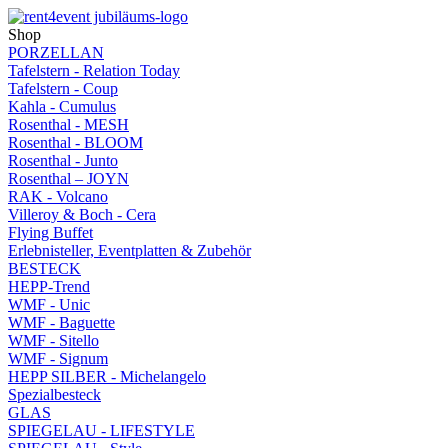
Shop
PORZELLAN
Tafelstern - Relation Today
Tafelstern - Coup
Kahla - Cumulus
Rosenthal - MESH
Rosenthal - BLOOM
Rosenthal - Junto
Rosenthal – JOYN
RAK - Volcano
Villeroy & Boch - Cera
Flying Buffet
Erlebnisteller, Eventplatten & Zubehör
BESTECK
HEPP-Trend
WMF - Unic
WMF - Baguette
WMF - Sitello
WMF - Signum
HEPP SILBER - Michelangelo
Spezialbesteck
GLAS
SPIEGELAU - LIFESTYLE