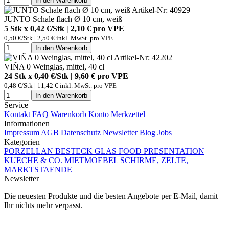
In den Warenkorb
Artikel-Nr: 40929
JUNTO Schale flach Ø 10 cm, weiß
5 Stk x 0,42 €/Stk | 2,10 € pro
VPE
0,50 €/Stk | 2,50 € inkl. MwSt. pro
VPE
In den Warenkorb
Artikel-Nr: 42202
VIÑA 0 Weinglas, mittel, 40 cl
24 Stk x 0,40 €/Stk | 9,60 € pro
VPE
0,48 €/Stk | 11,42 € inkl. MwSt. pro
VPE
In den Warenkorb
Service
Kontakt
FAQ
Warenkorb
Konto
Merkzettel
Informationen
Impressum
AGB
Datenschutz
Newsletter
Blog
Jobs
Kategorien
PORZELLAN
BESTECK
GLAS
FOOD PRESENTATION
KUECHE & CO.
MIETMOEBEL
SCHIRME, ZELTE,
MARKTSTAENDE
Newsletter
Die neuesten Produkte und die besten Angebote per E-Mail, damit
Ihr nichts mehr verpasst.
Newsletter abonnieren