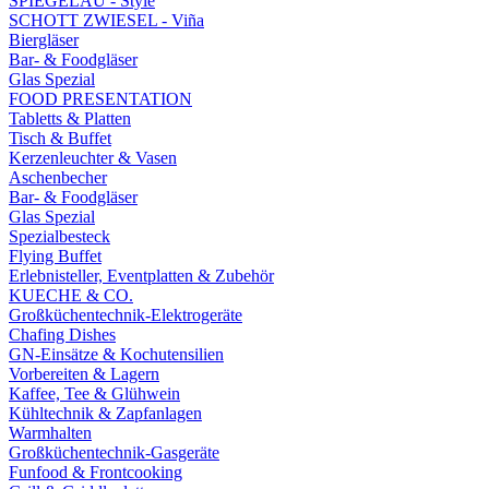
SPIEGELAU - Style
SCHOTT ZWIESEL - Viña
Biergläser
Bar- & Foodgläser
Glas Spezial
FOOD PRESENTATION
Tabletts & Platten
Tisch & Buffet
Kerzenleuchter & Vasen
Aschenbecher
Bar- & Foodgläser
Glas Spezial
Spezialbesteck
Flying Buffet
Erlebnisteller, Eventplatten & Zubehör
KUECHE & CO.
Großküchentechnik-Elektrogeräte
Chafing Dishes
GN-Einsätze & Kochutensilien
Vorbereiten & Lagern
Kaffee, Tee & Glühwein
Kühltechnik & Zapfanlagen
Warmhalten
Großküchentechnik-Gasgeräte
Funfood & Frontcooking